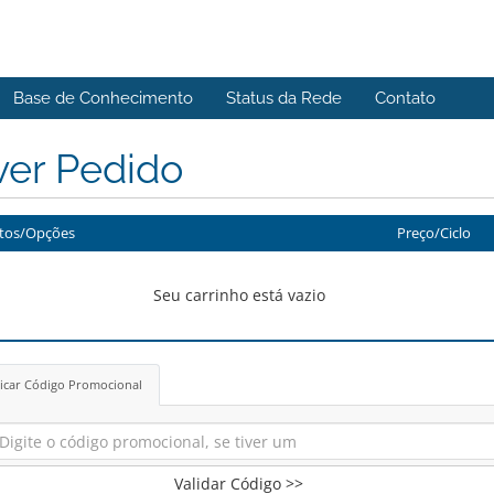
Base de Conhecimento
Status da Rede
Contato
ver Pedido
tos/Opções
Preço/Ciclo
Seu carrinho está vazio
icar Código Promocional
Validar Código >>