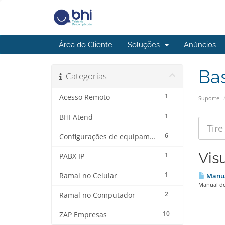
Área do Cliente
Soluções
Anúncios
Ba
Categorias
1
Acesso Remoto
Suporte
1
BHI Atend
6
Configurações de equipamentos
Vis
1
PABX IP
1
Ramal no Celular
Manua
Manual do
2
Ramal no Computador
10
ZAP Empresas