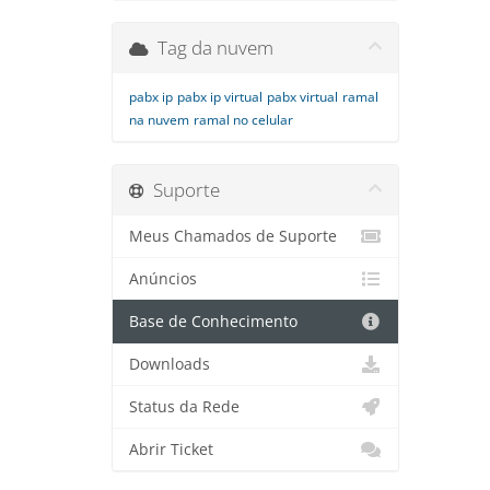
Tag da nuvem
pabx ip
pabx ip virtual
pabx virtual
ramal
na nuvem
ramal no celular
Suporte
Meus Chamados de Suporte
Anúncios
Base de Conhecimento
Downloads
Status da Rede
Abrir Ticket