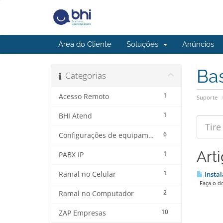
Área do Cliente
Soluções
Anúncios
Ba
Categorias
1
Acesso Remoto
Suporte
1
BHI Atend
6
Configurações de equipamentos
Art
1
PABX IP
1
Ramal no Celular
Instal
Faça o do
2
Ramal no Computador
10
ZAP Empresas