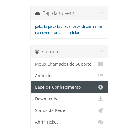
Tag da nuvem
pabx ip
pabx ip virtual
pabx virtual
ramal
na nuvem
ramal no celular
Suporte
Meus Chamados de Suporte
Anúncios
Base de Conhecimento
Downloads
Status da Rede
Abrir Ticket